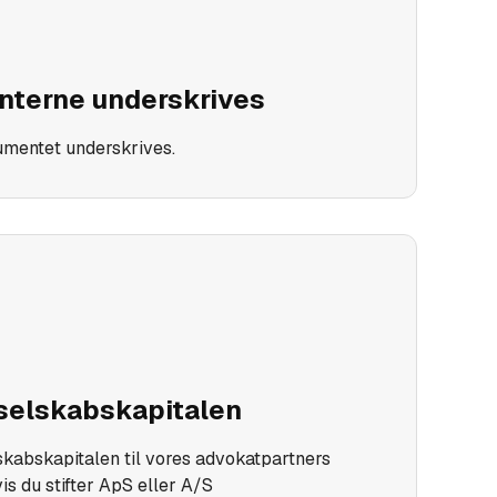
terne underskrives
umentet underskrives.
selskabskapitalen
skabskapitalen til vores advokatpartners
vis du stifter ApS eller A/S