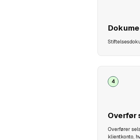
Dokumen
Stiftelsesdok
4
Overfør 
Overfører sel
klientkonto, h