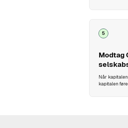
5
Modtag 
selskabs
Når kapitalen
kapitalen føre