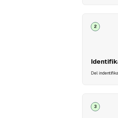
2
Identifik
Del indentifik
3