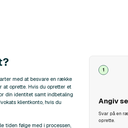
t?
1
starter med at besvare en række
t oprette. Hvis du opretter et
or din identitet samt indbetaling
Angiv s
dvokats klientkonto, hvis du
Svar på en ræ
oprette.
e tiden følge med i processen,